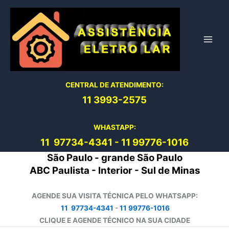
Ir
para
o
conteúdo
CENTRAL DE ATENDIMENTO:
11 3993-2575
WHASTAPP:
11 97734-4
341
-
11 99776-1016
São Paulo - grande São Paulo
ABC Paulista - Interior - Sul de Minas
AGENDE SUA VISITA TÉCNICA PELO WHATSAPP:
11 97734-4341
-
11 99776-1016
CLIQUE E AGENDE TÉCNICO NA SUA CIDADE