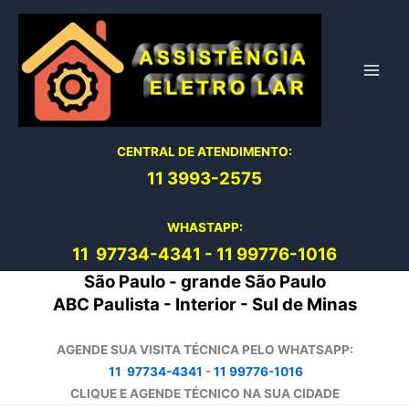
Ir
para
o
conteúdo
CENTRAL DE ATENDIMENTO:
11 3993-2575
WHASTAPP:
11 97734-4
341
-
11 99776-1016
São Paulo - grande São Paulo
ABC Paulista - Interior - Sul de Minas
AGENDE SUA VISITA TÉCNICA PELO WHATSAPP:
11 97734-4341
-
11 99776-1016
CLIQUE E AGENDE TÉCNICO NA SUA CIDADE