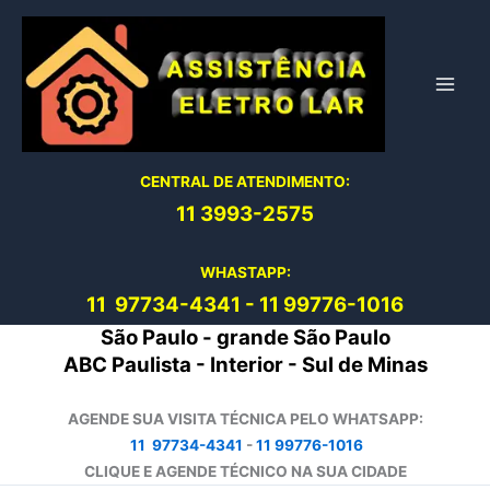
Ir
para
o
conteúdo
CENTRAL DE ATENDIMENTO:
11 3993-2575
WHASTAPP:
11 97734-4
341
-
11 99776-1016
São Paulo - grande São Paulo
ABC Paulista - Interior - Sul de Minas
AGENDE SUA VISITA TÉCNICA PELO WHATSAPP:
11 97734-4341
-
11 99776-1016
CLIQUE E AGENDE TÉCNICO NA SUA CIDADE