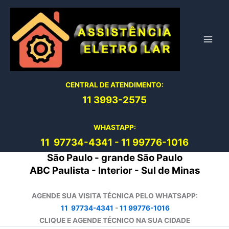
Ir
para
o
conteúdo
CENTRAL DE ATENDIMENTO:
11 3993-2575
WHASTAPP:
11 97734-4
341
-
11 99776-1016
São Paulo - grande São Paulo
ABC Paulista - Interior - Sul de Minas
AGENDE SUA VISITA TÉCNICA PELO WHATSAPP:
11 97734-4341
-
11 99776-1016
CLIQUE E AGENDE TÉCNICO NA SUA CIDADE