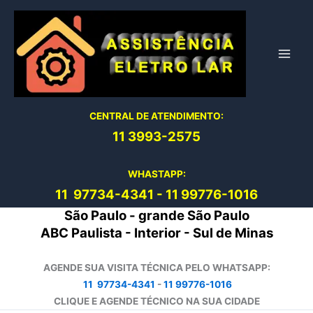
Ir
para
o
conteúdo
CENTRAL DE ATENDIMENTO:
11 3993-2575
WHASTAPP:
11 97734-4
341
-
11 99776-1016
São Paulo - grande São Paulo
ABC Paulista - Interior - Sul de Minas
AGENDE SUA VISITA TÉCNICA PELO WHATSAPP:
11 97734-4341
-
11 99776-1016
CLIQUE E AGENDE TÉCNICO NA SUA CIDADE