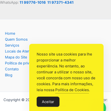
WhatsApp:
11 99776-1016
11 97371-4341
Home
Quem Somos
Serviços
Locais de Atendimento
Nosso site usa cookies para lhe
Mapa do Site
proporcionar a melhor
Política de privacidade
experiência. No entanto, ao
Contato
continuar a utilizar o nosso site,
Blog
você concorda com nosso uso de
cookies. Para mais informações,
leia nossa
Política de Cookies
.
Copyright © 2026 Assistência Têcnica Eletro Lar | Criado por:
Aceitar
Industrial Web