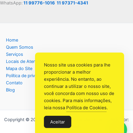
WhatsApp:
11 99776-1016
11 97371-4341
Home
Quem Somos
Serviços
Locais de Atendimento
Nosso site usa cookies para lhe
Mapa do Site
proporcionar a melhor
Política de privacidade
experiência. No entanto, ao
Contato
continuar a utilizar o nosso site,
Blog
você concorda com nosso uso de
cookies. Para mais informações,
leia nossa
Política de Cookies
.
Copyright © 2026 Assistência Têcnica Eletro Lar | Criado por:
Aceitar
Industrial Web