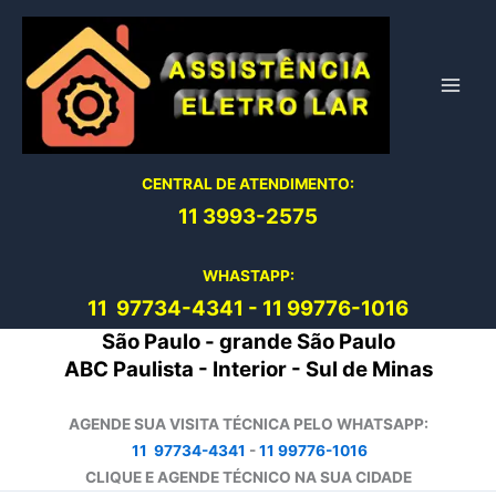
Ir
para
o
conteúdo
CENTRAL DE ATENDIMENTO:
11 3993-2575
WHASTAPP:
11 97734-4
341
-
11 99776-1016
São Paulo - grande São Paulo
ABC Paulista - Interior - Sul de Minas
AGENDE SUA VISITA TÉCNICA PELO WHATSAPP:
11 97734-4341
-
11 99776-1016
CLIQUE E AGENDE TÉCNICO NA SUA CIDADE