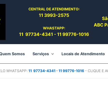
CENTRAL DE ATENDIMENTO:
11 3993-2575
Sã
ABC Pa
WHASTAPP:
11 97734-4
341
-
11 99776-1016
Quem Somos
Serviços
Locais de Atendimento
PELO WHATSAPP:
11 97734-4
341
-
11 99776-1016
- CLIQUE E 