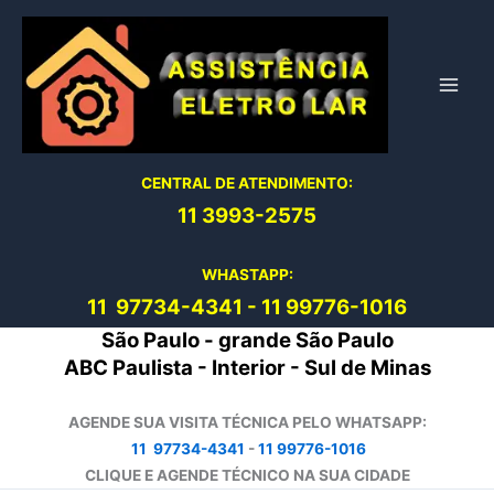
Ir
para
o
conteúdo
CENTRAL DE ATENDIMENTO:
11 3993-2575
WHASTAPP:
11 97734-4
341
-
11 99776-1016
São Paulo - grande São Paulo
ABC Paulista - Interior - Sul de Minas
AGENDE SUA VISITA TÉCNICA PELO WHATSAPP:
11 97734-4341
-
11 99776-1016
CLIQUE E AGENDE TÉCNICO NA SUA CIDADE