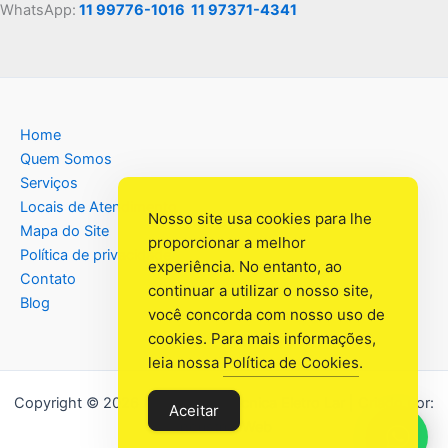
WhatsApp:
11 99776-1016
11 97371-4341
Home
Quem Somos
Serviços
Locais de Atendimento
Nosso site usa cookies para lhe
Mapa do Site
proporcionar a melhor
Política de privacidade
experiência. No entanto, ao
Contato
continuar a utilizar o nosso site,
Blog
você concorda com nosso uso de
cookies. Para mais informações,
leia nossa
Política de Cookies
.
Copyright © 2026 Assistência Têcnica Eletro Lar | Criado por:
Aceitar
Industrial Web