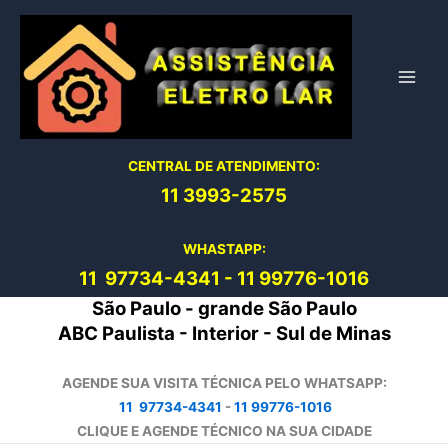
Ir
para
o
conteúdo
CENTRAL DE ATENDIMENTO:
11 3993-2575
WHASTAPP:
11 97734-4
341
-
11 99776-1016
São Paulo - grande São Paulo
ABC Paulista - Interior - Sul de Minas
AGENDE SUA VISITA TÉCNICA PELO WHATSAPP:
11 97734-4341
-
11 99776-1016
CLIQUE E AGENDE TÉCNICO NA SUA CIDADE