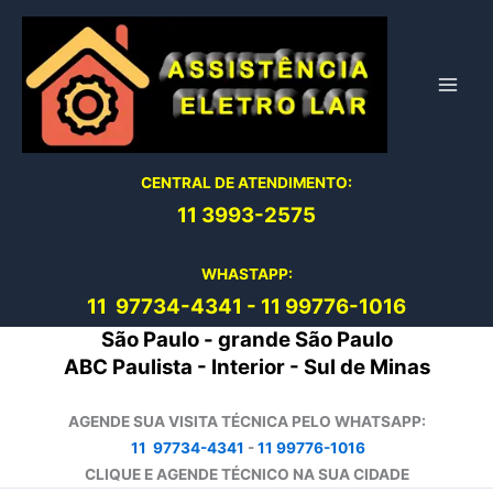
Ir
para
o
conteúdo
CENTRAL DE ATENDIMENTO:
11 3993-2575
WHASTAPP:
11 97734-4
341
-
11 99776-1016
São Paulo - grande São Paulo
ABC Paulista - Interior - Sul de Minas
AGENDE SUA VISITA TÉCNICA PELO WHATSAPP:
11 97734-4341
-
11 99776-1016
CLIQUE E AGENDE TÉCNICO NA SUA CIDADE