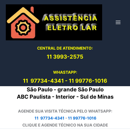
Ir
para
o
conteúdo
CENTRAL DE ATENDIMENTO:
11 3993-2575
WHASTAPP:
11 97734-4
341
-
11 99776-1016
São Paulo - grande São Paulo
ABC Paulista - Interior - Sul de Minas
AGENDE SUA VISITA TÉCNICA PELO WHATSAPP:
11 97734-4341
-
11 99776-1016
CLIQUE E AGENDE TÉCNICO NA SUA CIDADE