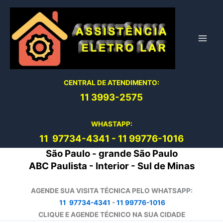
Ir
para
o
conteúdo
CENTRAL DE ATENDIMENTO:
11 3993-2575
WHASTAPP:
11 97734-4
341
-
11 99776-1016
São Paulo - grande São Paulo
ABC Paulista - Interior - Sul de Minas
AGENDE SUA VISITA TÉCNICA PELO WHATSAPP:
11 97734-4341
-
11 99776-1016
CLIQUE E AGENDE TÉCNICO NA SUA CIDADE