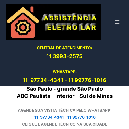
Ir
para
o
conteúdo
CENTRAL DE ATENDIMENTO:
11 3993-2575
WHASTAPP:
11 97734-4
341
-
11 99776-1016
São Paulo - grande São Paulo
ABC Paulista - Interior - Sul de Minas
AGENDE SUA VISITA TÉCNICA PELO WHATSAPP:
11 97734-4341
-
11 99776-1016
CLIQUE E AGENDE TÉCNICO NA SUA CIDADE