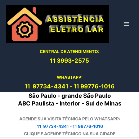
Ir
para
o
conteúdo
CENTRAL DE ATENDIMENTO:
11 3993-2575
WHASTAPP:
11 97734-4
341
-
11 99776-1016
São Paulo - grande São Paulo
ABC Paulista - Interior - Sul de Minas
AGENDE SUA VISITA TÉCNICA PELO WHATSAPP:
11 97734-4341
-
11 99776-1016
CLIQUE E AGENDE TÉCNICO NA SUA CIDADE