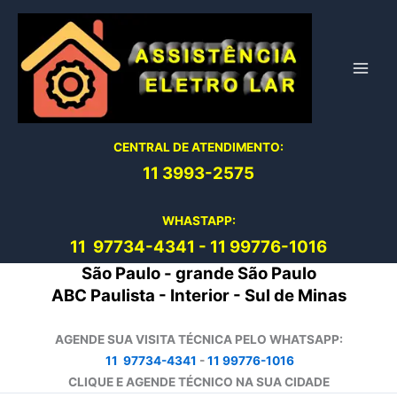
Ir
para
o
conteúdo
CENTRAL DE ATENDIMENTO:
11 3993-2575
WHASTAPP:
11 97734-4
341
-
11 99776-1016
São Paulo - grande São Paulo
ABC Paulista - Interior - Sul de Minas
AGENDE SUA VISITA TÉCNICA PELO WHATSAPP:
11 97734-4341
-
11 99776-1016
CLIQUE E AGENDE TÉCNICO NA SUA CIDADE