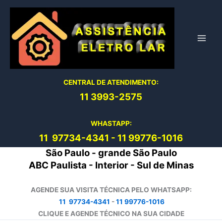
Ir
para
o
conteúdo
CENTRAL DE ATENDIMENTO:
11 3993-2575
WHASTAPP:
11 97734-4
341
-
11 99776-1016
São Paulo - grande São Paulo
ABC Paulista - Interior - Sul de Minas
AGENDE SUA VISITA TÉCNICA PELO WHATSAPP:
11 97734-4341
-
11 99776-1016
CLIQUE E AGENDE TÉCNICO NA SUA CIDADE