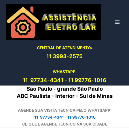
Ir
para
o
conteúdo
CENTRAL DE ATENDIMENTO:
11 3993-2575
WHASTAPP:
11 97734-4
341
-
11 99776-1016
São Paulo - grande São Paulo
ABC Paulista - Interior - Sul de Minas
AGENDE SUA VISITA TÉCNICA PELO WHATSAPP:
11 97734-4341
-
11 99776-1016
CLIQUE E AGENDE TÉCNICO NA SUA CIDADE