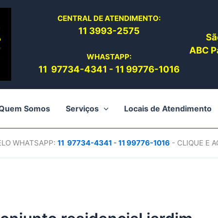
CENTRAL DE ATENDIMENTO:
11 3993-2575
Sã
ABC Pa
WHASTAPP:
11 97734-4
341
-
11 99776-1016
Quem Somos
Serviços
Locais de Atendimento
PELO WHATSAPP:
11 97734-4
341
-
11 99776-1016
- CLIQUE E 