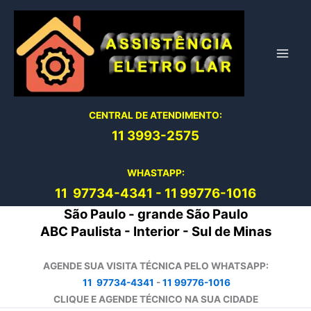
Ir
para
o
conteúdo
CENTRAL DE ATENDIMENTO:
11 3993-2575
WHASTAPP:
11 97734-4
341
-
11 99776-1016
São Paulo - grande São Paulo
ABC Paulista - Interior - Sul de Minas
AGENDE SUA VISITA TÉCNICA PELO WHATSAPP:
11 97734-4341
-
11 99776-1016
CLIQUE E AGENDE TÉCNICO NA SUA CIDADE