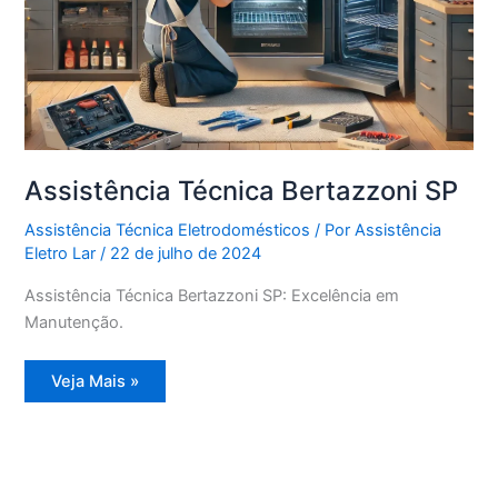
Assistência Técnica Bertazzoni SP
Assistência Técnica Eletrodomésticos
/ Por
Assistência
Eletro Lar
/
22 de julho de 2024
Assistência Técnica Bertazzoni SP: Excelência em
Manutenção.
Assistência
Veja Mais »
Técnica
Bertazzoni
SP