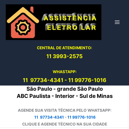
Ir
para
o
conteúdo
CENTRAL DE ATENDIMENTO:
11 3993-2575
WHASTAPP:
11 97734-4
341
-
11 99776-1016
São Paulo - grande São Paulo
ABC Paulista - Interior - Sul de Minas
AGENDE SUA VISITA TÉCNICA PELO WHATSAPP:
11 97734-4341
-
11 99776-1016
CLIQUE E AGENDE TÉCNICO NA SUA CIDADE