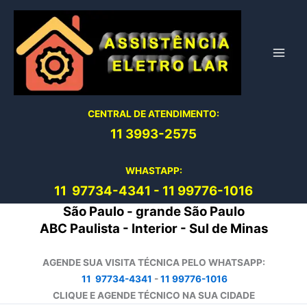
Ir
para
o
conteúdo
CENTRAL DE ATENDIMENTO:
11 3993-2575
WHASTAPP:
11 97734-4
341
-
11 99776-1016
São Paulo - grande São Paulo
ABC Paulista - Interior - Sul de Minas
AGENDE SUA VISITA TÉCNICA PELO WHATSAPP:
11 97734-4341
-
11 99776-1016
CLIQUE E AGENDE TÉCNICO NA SUA CIDADE