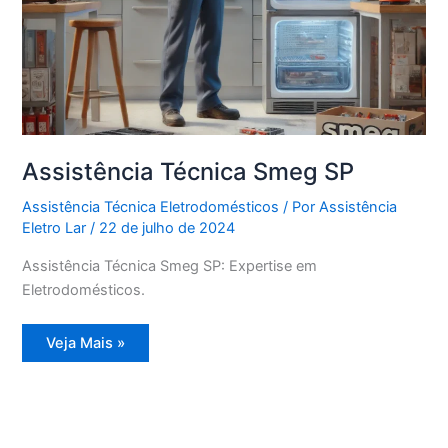
Assistência Técnica Smeg SP
Assistência Técnica Eletrodomésticos
/ Por
Assistência
Eletro Lar
/
22 de julho de 2024
Assistência Técnica Smeg SP: Expertise em
Eletrodomésticos.
Assistência
Veja Mais »
Técnica
Smeg
SP