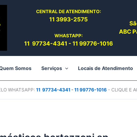
CENTRAL DE ATENDIMENTO:
11 3993-2575
Sã
ABC Pa
WHASTAPP:
11 97734-4
341
-
11 99776-1016
Quem Somos
Serviços
Locais de Atendimento
PELO WHATSAPP:
11 97734-4
341
-
11 99776-1016
- CLIQUE E 