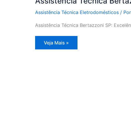
Assistência Técnica Berta
Assistência Técnica Eletrodomésticos
/ Po
Assistência Técnica Bertazzoni SP: Excelê
Assistência
Veja Mais »
Técnica
Bertazzoni
SP