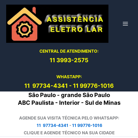
Ir
para
o
conteúdo
CENTRAL DE ATENDIMENTO:
11 3993-2575
WHASTAPP:
11 97734-4
341
-
11 99776-1016
São Paulo - grande São Paulo
ABC Paulista - Interior - Sul de Minas
AGENDE SUA VISITA TÉCNICA PELO WHATSAPP:
11 97734-4341
-
11 99776-1016
CLIQUE E AGENDE TÉCNICO NA SUA CIDADE