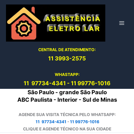
Ir
para
o
conteúdo
CENTRAL DE ATENDIMENTO:
11 3993-2575
WHASTAPP:
11 97734-4
341
-
11 99776-1016
São Paulo - grande São Paulo
ABC Paulista - Interior - Sul de Minas
AGENDE SUA VISITA TÉCNICA PELO WHATSAPP:
11 97734-4341
-
11 99776-1016
CLIQUE E AGENDE TÉCNICO NA SUA CIDADE