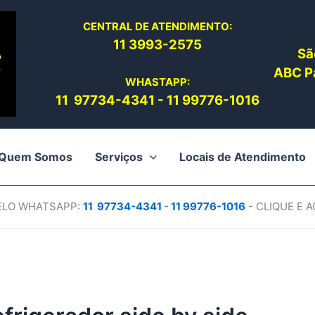
CENTRAL DE ATENDIMENTO:
11 3993-2575
Sã
ABC Pa
WHASTAPP:
11 97734-4
341
-
11 99776-1016
Quem Somos
Serviços
Locais de Atendimento
PELO WHATSAPP:
11 97734-4
341
-
11 99776-1016
- CLIQUE E 