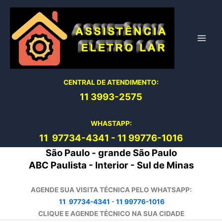
Ir
para
o
conteúdo
CENTRAL DE ATENDIMENTO:
11 3993-2575
WHASTAPP:
11 97734-4
341
-
11 99776-1016
São Paulo - grande São Paulo
ABC Paulista - Interior - Sul de Minas
AGENDE SUA VISITA TÉCNICA PELO WHATSAPP:
11 97734-4341
-
11 99776-1016
CLIQUE E AGENDE TÉCNICO NA SUA CIDADE