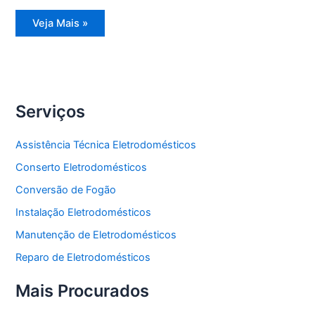
Assistência
Veja Mais »
Técnica
Refrigerador
Side
by
Side
Serviços
Assistência Técnica Eletrodomésticos
Conserto Eletrodomésticos
Conversão de Fogão
Instalação Eletrodomésticos
Manutenção de Eletrodomésticos
Reparo de Eletrodomésticos
Mais Procurados