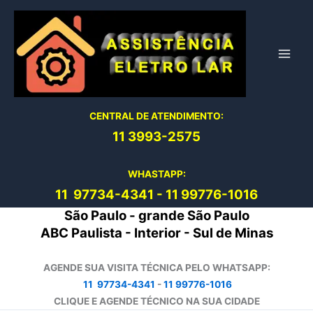
Ir
para
o
conteúdo
CENTRAL DE ATENDIMENTO:
11 3993-2575
WHASTAPP:
11 97734-4
341
-
11 99776-1016
São Paulo - grande São Paulo
ABC Paulista - Interior - Sul de Minas
AGENDE SUA VISITA TÉCNICA PELO WHATSAPP:
11 97734-4341
-
11 99776-1016
CLIQUE E AGENDE TÉCNICO NA SUA CIDADE