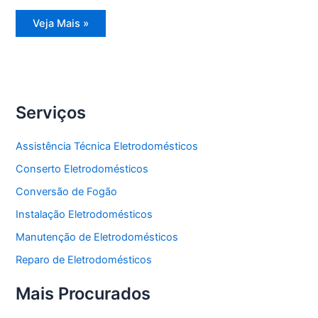
Assistência
Veja Mais »
Técnica
Refrigerador
Side
by
Side
Serviços
Assistência Técnica Eletrodomésticos
Conserto Eletrodomésticos
Conversão de Fogão
Instalação Eletrodomésticos
Manutenção de Eletrodomésticos
Reparo de Eletrodomésticos
Mais Procurados