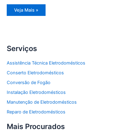
Assistência
Veja Mais »
Técnica
Refrigerador
Side
by
Side
Serviços
Assistência Técnica Eletrodomésticos
Conserto Eletrodomésticos
Conversão de Fogão
Instalação Eletrodomésticos
Manutenção de Eletrodomésticos
Reparo de Eletrodomésticos
Mais Procurados