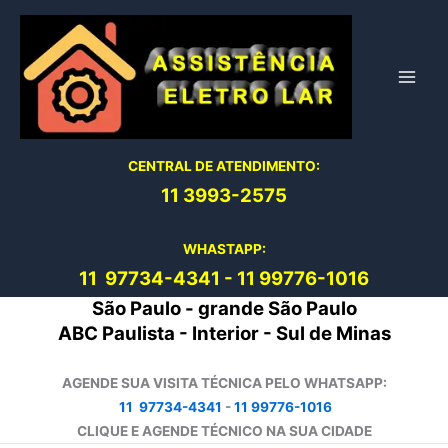
Ir
para
o
conteúdo
CENTRAL DE ATENDIMENTO:
11 3993-2575
WHASTAPP:
11 97734-4
341
-
11 99776-1016
São Paulo - grande São Paulo
ABC Paulista - Interior - Sul de Minas
AGENDE SUA VISITA TÉCNICA PELO WHATSAPP:
11 97734-4341
-
11 99776-1016
CLIQUE E AGENDE TÉCNICO NA SUA CIDADE