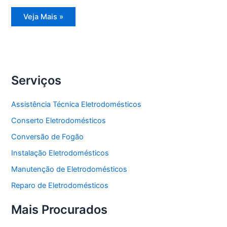
Assistência
Veja Mais »
Técnica
Refrigerador
Side
by
Side
Serviços
Assistência Técnica Eletrodomésticos
Conserto Eletrodomésticos
Conversão de Fogão
Instalação Eletrodomésticos
Manutenção de Eletrodomésticos
Reparo de Eletrodomésticos
Mais Procurados