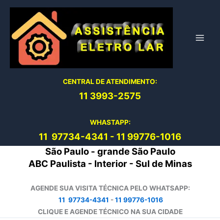
Ir
para
o
conteúdo
CENTRAL DE ATENDIMENTO:
11 3993-2575
WHASTAPP:
11 97734-4
341
-
11 99776-1016
São Paulo - grande São Paulo
ABC Paulista - Interior - Sul de Minas
AGENDE SUA VISITA TÉCNICA PELO WHATSAPP:
11 97734-4341
-
11 99776-1016
CLIQUE E AGENDE TÉCNICO NA SUA CIDADE