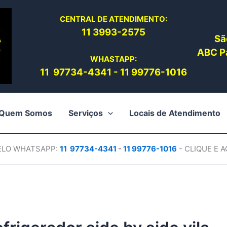
CENTRAL DE ATENDIMENTO:
11 3993-2575
Sã
ABC Pa
WHASTAPP:
11 97734-4
341
-
11 99776-1016
Quem Somos
Serviços
Locais de Atendimento
PELO WHATSAPP:
11 97734-4
341
-
11 99776-1016
- CLIQUE E 