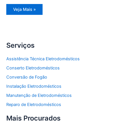
Assistência
Veja Mais »
Técnica
Refrigerador
Side
by
Side
Serviços
Assistência Técnica Eletrodomésticos
Conserto Eletrodomésticos
Conversão de Fogão
Instalação Eletrodomésticos
Manutenção de Eletrodomésticos
Reparo de Eletrodomésticos
Mais Procurados