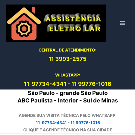
Ir
para
o
conteúdo
CENTRAL DE ATENDIMENTO:
11 3993-2575
WHASTAPP:
11 97734-4
341
-
11 99776-1016
São Paulo - grande São Paulo
ABC Paulista - Interior - Sul de Minas
AGENDE SUA VISITA TÉCNICA PELO WHATSAPP:
11 97734-4341
-
11 99776-1016
CLIQUE E AGENDE TÉCNICO NA SUA CIDADE