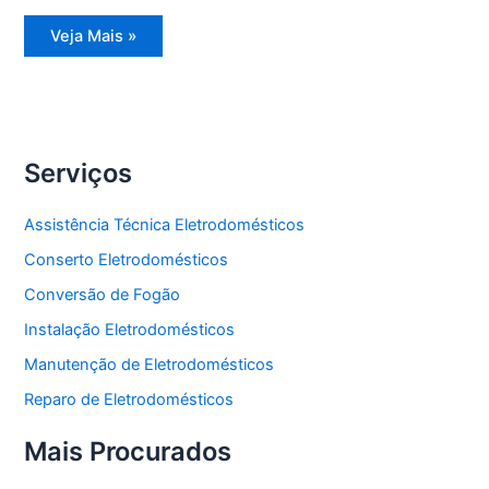
Assistência
Veja Mais »
Técnica
Refrigerador
Side
by
Side
Serviços
Assistência Técnica Eletrodomésticos
Conserto Eletrodomésticos
Conversão de Fogão
Instalação Eletrodomésticos
Manutenção de Eletrodomésticos
Reparo de Eletrodomésticos
Mais Procurados