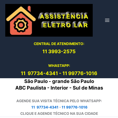
Ir
para
o
conteúdo
CENTRAL DE ATENDIMENTO:
11 3993-2575
WHASTAPP:
11 97734-4
341
-
11 99776-1016
São Paulo - grande São Paulo
ABC Paulista - Interior - Sul de Minas
AGENDE SUA VISITA TÉCNICA PELO WHATSAPP:
11 97734-4341
-
11 99776-1016
CLIQUE E AGENDE TÉCNICO NA SUA CIDADE