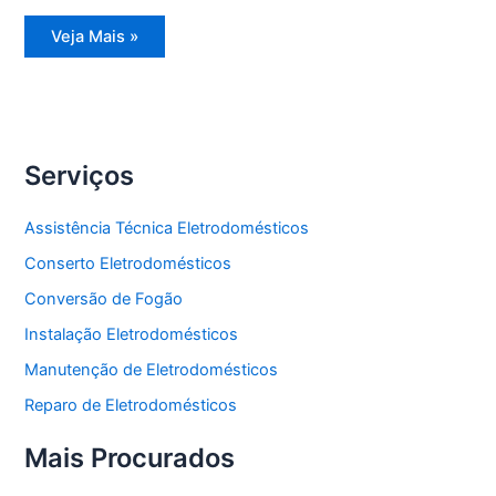
Assistência
Veja Mais »
Técnica
Refrigerador
Side
by
Side
Serviços
Assistência Técnica Eletrodomésticos
Conserto Eletrodomésticos
Conversão de Fogão
Instalação Eletrodomésticos
Manutenção de Eletrodomésticos
Reparo de Eletrodomésticos
Mais Procurados