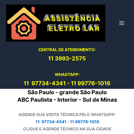
Ir
para
o
conteúdo
CENTRAL DE ATENDIMENTO:
11 3993-2575
WHASTAPP:
11 97734-4
341
-
11 99776-1016
São Paulo - grande São Paulo
ABC Paulista - Interior - Sul de Minas
AGENDE SUA VISITA TÉCNICA PELO WHATSAPP:
11 97734-4341
-
11 99776-1016
CLIQUE E AGENDE TÉCNICO NA SUA CIDADE