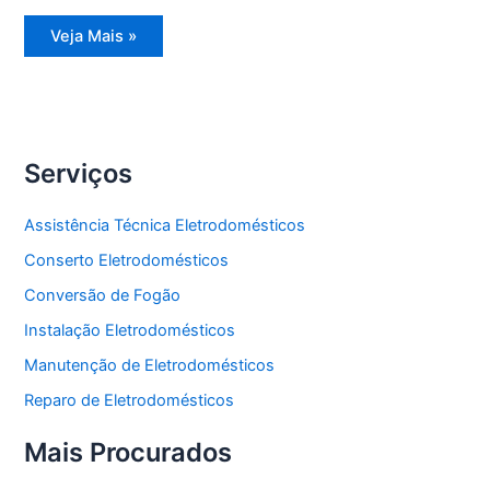
Assistência
Veja Mais »
Técnica
Refrigerador
Side
by
Side
Serviços
Assistência Técnica Eletrodomésticos
Conserto Eletrodomésticos
Conversão de Fogão
Instalação Eletrodomésticos
Manutenção de Eletrodomésticos
Reparo de Eletrodomésticos
Mais Procurados