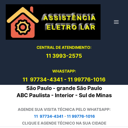
Ir
para
o
conteúdo
CENTRAL DE ATENDIMENTO:
11 3993-2575
WHASTAPP:
11 97734-4
341
-
11 99776-1016
São Paulo - grande São Paulo
ABC Paulista - Interior - Sul de Minas
AGENDE SUA VISITA TÉCNICA PELO WHATSAPP:
11 97734-4341
-
11 99776-1016
CLIQUE E AGENDE TÉCNICO NA SUA CIDADE