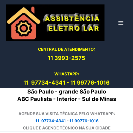
Ir
para
o
conteúdo
CENTRAL DE ATENDIMENTO:
11 3993-2575
WHASTAPP:
11 97734-4
341
-
11 99776-1016
São Paulo - grande São Paulo
ABC Paulista - Interior - Sul de Minas
AGENDE SUA VISITA TÉCNICA PELO WHATSAPP:
11 97734-4341
-
11 99776-1016
CLIQUE E AGENDE TÉCNICO NA SUA CIDADE