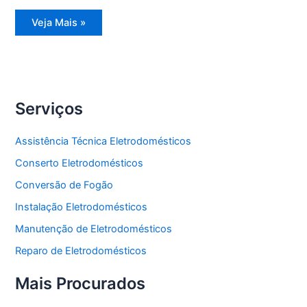
Assistência
Veja Mais »
Técnica
Refrigerador
Side
by
Side
Serviços
Assistência Técnica Eletrodomésticos
Conserto Eletrodomésticos
Conversão de Fogão
Instalação Eletrodomésticos
Manutenção de Eletrodomésticos
Reparo de Eletrodomésticos
Mais Procurados