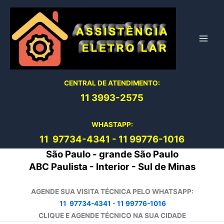
Ir
para
o
conteúdo
CENTRAL DE ATENDIMENTO:
11 3993-2575
WHASTAPP:
11 97734-4
341
-
11 99776-1016
São Paulo - grande São Paulo
ABC Paulista - Interior - Sul de Minas
AGENDE SUA VISITA TÉCNICA PELO WHATSAPP:
11 97734-4341
-
11 99776-1016
CLIQUE E AGENDE TÉCNICO NA SUA CIDADE