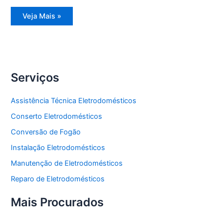
Assistência
Veja Mais »
Técnica
Refrigerador
Side
by
Side
Serviços
Assistência Técnica Eletrodomésticos
Conserto Eletrodomésticos
Conversão de Fogão
Instalação Eletrodomésticos
Manutenção de Eletrodomésticos
Reparo de Eletrodomésticos
Mais Procurados