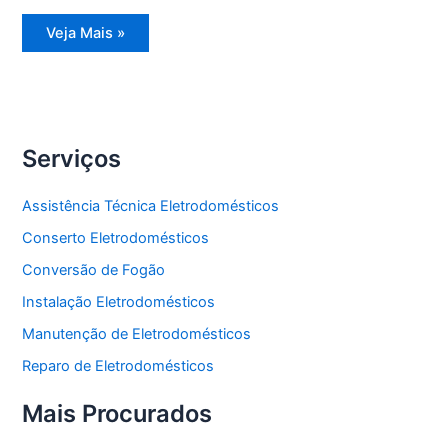
Assistência
Veja Mais »
Técnica
Refrigerador
Side
by
Side
Serviços
Assistência Técnica Eletrodomésticos
Conserto Eletrodomésticos
Conversão de Fogão
Instalação Eletrodomésticos
Manutenção de Eletrodomésticos
Reparo de Eletrodomésticos
Mais Procurados