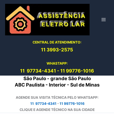
Ir
para
o
conteúdo
CENTRAL DE ATENDIMENTO:
11 3993-2575
WHASTAPP:
11 97734-4
341
-
11 99776-1016
São Paulo - grande São Paulo
ABC Paulista - Interior - Sul de Minas
AGENDE SUA VISITA TÉCNICA PELO WHATSAPP:
11 97734-4341
-
11 99776-1016
CLIQUE E AGENDE TÉCNICO NA SUA CIDADE