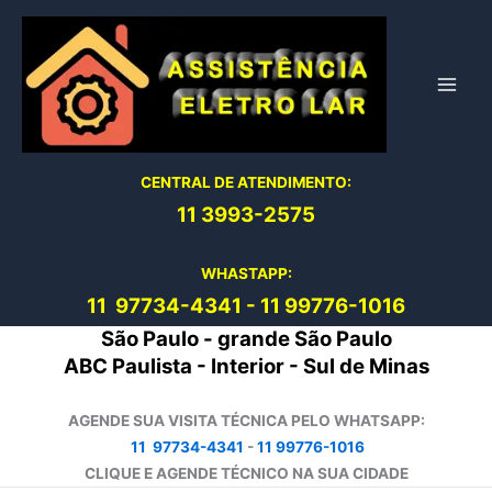
Ir
para
o
conteúdo
CENTRAL DE ATENDIMENTO:
11 3993-2575
WHASTAPP:
11 97734-4
341
-
11 99776-1016
São Paulo - grande São Paulo
ABC Paulista - Interior - Sul de Minas
AGENDE SUA VISITA TÉCNICA PELO WHATSAPP:
11 97734-4341
-
11 99776-1016
CLIQUE E AGENDE TÉCNICO NA SUA CIDADE