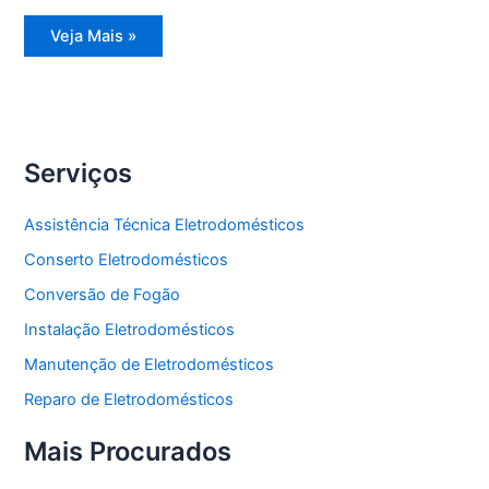
Assistência
Veja Mais »
Técnica
Refrigerador
Side
by
Side
Serviços
Assistência Técnica Eletrodomésticos
Conserto Eletrodomésticos
Conversão de Fogão
Instalação Eletrodomésticos
Manutenção de Eletrodomésticos
Reparo de Eletrodomésticos
Mais Procurados