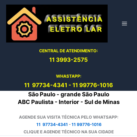
Ir
para
o
conteúdo
CENTRAL DE ATENDIMENTO:
11 3993-2575
WHASTAPP:
11 97734-4
341
-
11 99776-1016
São Paulo - grande São Paulo
ABC Paulista - Interior - Sul de Minas
AGENDE SUA VISITA TÉCNICA PELO WHATSAPP:
11 97734-4341
-
11 99776-1016
CLIQUE E AGENDE TÉCNICO NA SUA CIDADE