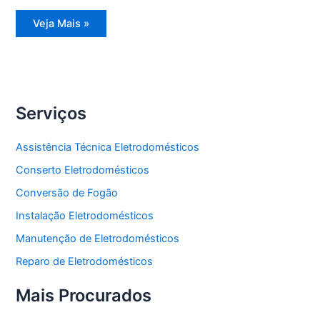
Assistência
Veja Mais »
Técnica
Refrigerador
Side
by
Side
Serviços
Assistência Técnica Eletrodomésticos
Conserto Eletrodomésticos
Conversão de Fogão
Instalação Eletrodomésticos
Manutenção de Eletrodomésticos
Reparo de Eletrodomésticos
Mais Procurados