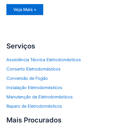
Assistência
Veja Mais »
Técnica
Refrigerador
Side
by
Side
Serviços
Assistência Técnica Eletrodomésticos
Conserto Eletrodomésticos
Conversão de Fogão
Instalação Eletrodomésticos
Manutenção de Eletrodomésticos
Reparo de Eletrodomésticos
Mais Procurados