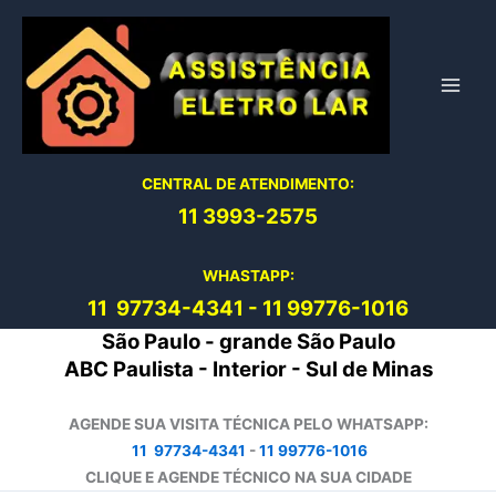
Ir
para
o
conteúdo
CENTRAL DE ATENDIMENTO:
11 3993-2575
WHASTAPP:
11 97734-4
341
-
11 99776-1016
São Paulo - grande São Paulo
ABC Paulista - Interior - Sul de Minas
AGENDE SUA VISITA TÉCNICA PELO WHATSAPP:
11 97734-4341
-
11 99776-1016
CLIQUE E AGENDE TÉCNICO NA SUA CIDADE