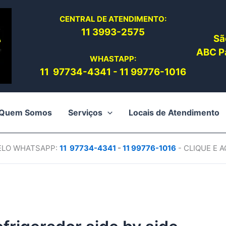
CENTRAL DE ATENDIMENTO:
11 3993-2575
Sã
ABC Pa
WHASTAPP:
11 97734-4
341
-
11 99776-1016
Quem Somos
Serviços
Locais de Atendimento
PELO WHATSAPP:
11 97734-4
341
-
11 99776-1016
- CLIQUE E 