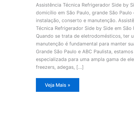
Assistência Técnica Refrigerador Side by S
domicílio em São Paulo, grande São Paulo 
instalação, conserto e manutenção. Assistê
Técnica Refrigerador Side by Side em São
Quando se trata de eletrodomésticos, ter u
manutenção é fundamental para manter sua
Grande São Paulo e ABC Paulista, estamos 
especializada para uma ampla gama de elet
freezers, adegas, […]
Assistência
Veja Mais »
Técnica
Refrigerador
Side
by
Side