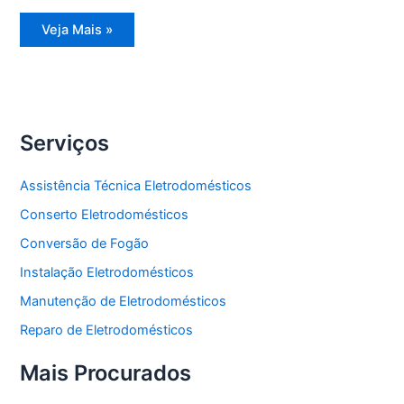
Assistência
Veja Mais »
Técnica
Refrigerador
Side
by
Side
Serviços
Assistência Técnica Eletrodomésticos
Conserto Eletrodomésticos
Conversão de Fogão
Instalação Eletrodomésticos
Manutenção de Eletrodomésticos
Reparo de Eletrodomésticos
Mais Procurados