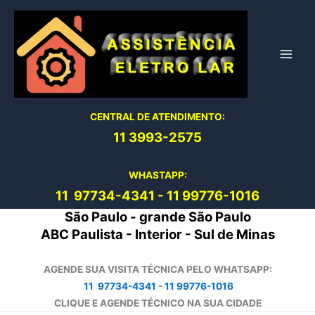
Ir
para
o
conteúdo
CENTRAL DE ATENDIMENTO:
11 3993-2575
WHASTAPP:
11 97734-4
341
-
11 99776-1016
São Paulo - grande São Paulo
ABC Paulista - Interior - Sul de Minas
AGENDE SUA VISITA TÉCNICA PELO WHATSAPP:
11 97734-4341
-
11 99776-1016
CLIQUE E AGENDE TÉCNICO NA SUA CIDADE