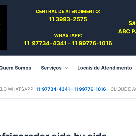
CENTRAL DE ATENDIMENTO:
11 3993-2575
Sã
ABC Pa
WHASTAPP:
11 97734-4
341
-
11 99776-1016
Quem Somos
Serviços
Locais de Atendimento
PELO WHATSAPP:
11 97734-4
341
-
11 99776-1016
- CLIQUE E 