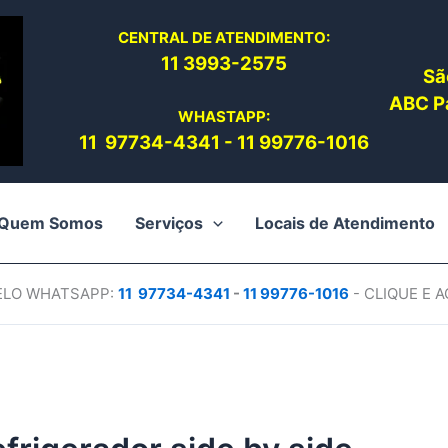
CENTRAL DE ATENDIMENTO:
11 3993-2575
Sã
ABC Pa
WHASTAPP:
11 97734-4
341
-
11 99776-1016
Quem Somos
Serviços
Locais de Atendimento
PELO WHATSAPP:
11 97734-4
341
-
11 99776-1016
- CLIQUE E 