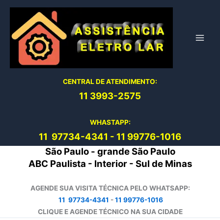
Ir
para
o
conteúdo
CENTRAL DE ATENDIMENTO:
11 3993-2575
WHASTAPP:
11 97734-4
341
-
11 99776-1016
São Paulo - grande São Paulo
ABC Paulista - Interior - Sul de Minas
AGENDE SUA VISITA TÉCNICA PELO WHATSAPP:
11 97734-4341
-
11 99776-1016
CLIQUE E AGENDE TÉCNICO NA SUA CIDADE