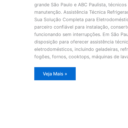
grande São Paulo e ABC Paulista, técnicos 
manutenção. Assistência Técnica Refrigera
Sua Solução Completa para Eletrodoméstic
parceiro confiável para instalação, conse
funcionando sem interrupções. Em São Pau
disposição para oferecer assistência técn
eletrodomésticos, incluindo geladeiras, refr
fogões, fornos, cooktops, máquinas de lav
Assistência
Veja Mais »
Técnica
Refrigerador