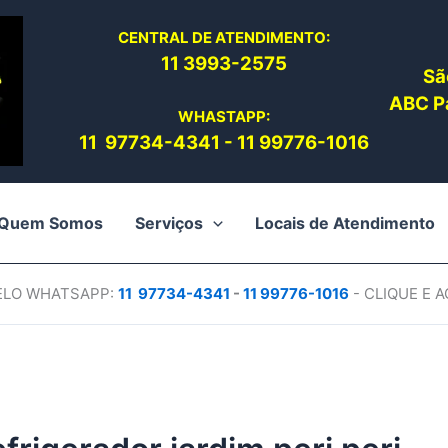
CENTRAL DE ATENDIMENTO:
11 3993-2575
Sã
ABC Pa
WHASTAPP:
11 97734-4
341
-
11 99776-1016
Quem Somos
Serviços
Locais de Atendimento
PELO WHATSAPP:
11 97734-4
341
-
11 99776-1016
- CLIQUE E 