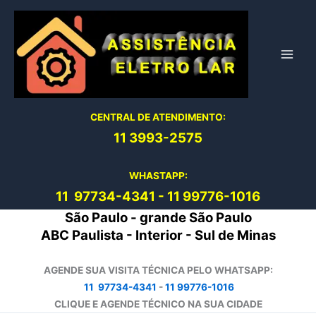
Ir
para
o
conteúdo
CENTRAL DE ATENDIMENTO:
11 3993-2575
WHASTAPP:
11 97734-4
341
-
11 99776-1016
São Paulo - grande São Paulo
ABC Paulista - Interior - Sul de Minas
AGENDE SUA VISITA TÉCNICA PELO WHATSAPP:
11 97734-4341
-
11 99776-1016
CLIQUE E AGENDE TÉCNICO NA SUA CIDADE