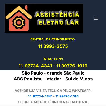
Ir
para
o
conteúdo
CENTRAL DE ATENDIMENTO:
11 3993-2575
WHASTAPP:
11 97734-4
341
-
11 99776-1016
São Paulo - grande São Paulo
ABC Paulista - Interior - Sul de Minas
AGENDE SUA VISITA TÉCNICA PELO WHATSAPP:
11 97734-4341
-
11 99776-1016
CLIQUE E AGENDE TÉCNICO NA SUA CIDADE