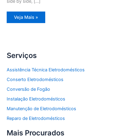
side by side, […]
Assistência
Veja Mais »
Técnica
Refrigerador
Frost
Free
Serviços
Assistência Técnica Eletrodomésticos
Conserto Eletrodomésticos
Conversão de Fogão
Instalação Eletrodomésticos
Manutenção de Eletrodomésticos
Reparo de Eletrodomésticos
Mais Procurados