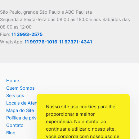
São Paulo, grande São Paulo e ABC Paulista
Segunda a Sexta-feira das 08:00 as 18:00 e aos Sábados das
08:00 as 12:00
Fixo:
11 3993-2575
WhatsApp:
11 99776-1016
11 97371-4341
Home
Quem Somos
Serviços
Locais de Atendimento
Nosso site usa cookies para lhe
Mapa do Site
proporcionar a melhor
Política de privacidade
experiência. No entanto, ao
Contato
continuar a utilizar o nosso site,
Blog
você concorda com nosso uso de