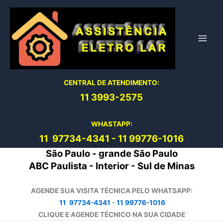
Ir
para
o
conteúdo
CENTRAL DE ATENDIMENTO:
11 3993-2575
WHASTAPP:
11 97734-4
341
-
11 99776-1016
São Paulo - grande São Paulo
ABC Paulista - Interior - Sul de Minas
AGENDE SUA VISITA TÉCNICA PELO WHATSAPP:
11 97734-4341
-
11 99776-1016
CLIQUE E AGENDE TÉCNICO NA SUA CIDADE