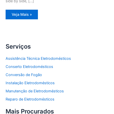
side by side, […]
Assistência
Veja Mais »
Técnica
Refrigerador
Frost
Free
Serviços
Assistência Técnica Eletrodomésticos
Conserto Eletrodomésticos
Conversão de Fogão
Instalação Eletrodomésticos
Manutenção de Eletrodomésticos
Reparo de Eletrodomésticos
Mais Procurados