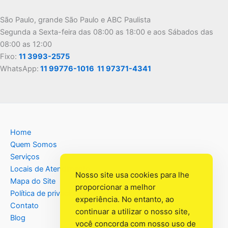
São Paulo, grande São Paulo e ABC Paulista
Segunda a Sexta-feira das 08:00 as 18:00 e aos Sábados das
08:00 as 12:00
Fixo:
11 3993-2575
WhatsApp:
11 99776-1016
11 97371-4341
Home
Quem Somos
Serviços
Locais de Atendimento
Nosso site usa cookies para lhe
Mapa do Site
proporcionar a melhor
Política de privacidade
experiência. No entanto, ao
Contato
continuar a utilizar o nosso site,
Blog
você concorda com nosso uso de