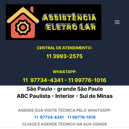
Ir
para
o
conteúdo
CENTRAL DE ATENDIMENTO:
11 3993-2575
WHASTAPP:
11 97734-4
341
-
11 99776-1016
São Paulo - grande São Paulo
ABC Paulista - Interior - Sul de Minas
AGENDE SUA VISITA TÉCNICA PELO WHATSAPP:
11 97734-4341
-
11 99776-1016
CLIQUE E AGENDE TÉCNICO NA SUA CIDADE