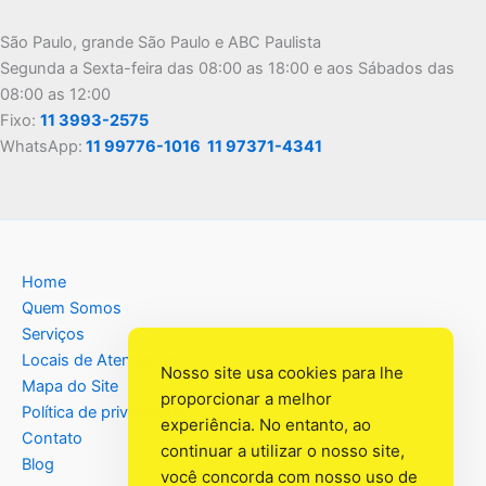
São Paulo, grande São Paulo e ABC Paulista
Segunda a Sexta-feira das 08:00 as 18:00 e aos Sábados das
08:00 as 12:00
Fixo:
11 3993-2575
WhatsApp:
11 99776-1016
11 97371-4341
Home
Quem Somos
Serviços
Locais de Atendimento
Nosso site usa cookies para lhe
Mapa do Site
proporcionar a melhor
Política de privacidade
experiência. No entanto, ao
Contato
continuar a utilizar o nosso site,
Blog
você concorda com nosso uso de