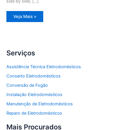
side by side, […]
Assistência
Veja Mais »
Técnica
Refrigerador
Frost
Free
Serviços
Assistência Técnica Eletrodomésticos
Conserto Eletrodomésticos
Conversão de Fogão
Instalação Eletrodomésticos
Manutenção de Eletrodomésticos
Reparo de Eletrodomésticos
Mais Procurados